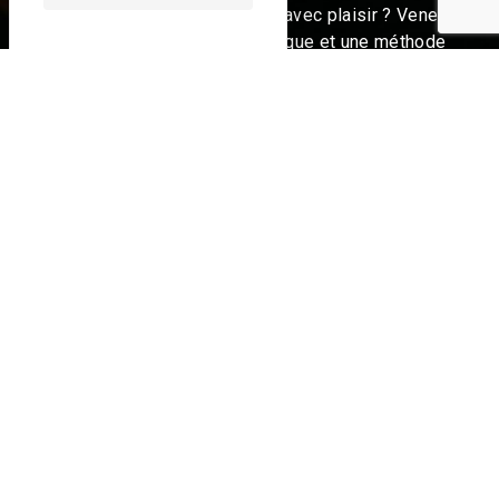
instrument de façon ludique, avec plaisir ? Venez
découvrir mon école de musique et une méthode
d'apprentissage rapide et personnalisée.
Thierry Azéma, passionné de musique, vous
propose des cours de piano, orgue et
synthé. Vous étudiez le jazz, le classique et les
standards de variété ? Improvisation et
arrangement.
Venez vous entraîner seul ou à plusieurs : cours
particuliers et cours collectifs (4 personnes
maximum) pour apprendre à jouer des
instruments et profiter d'une structure moderne.