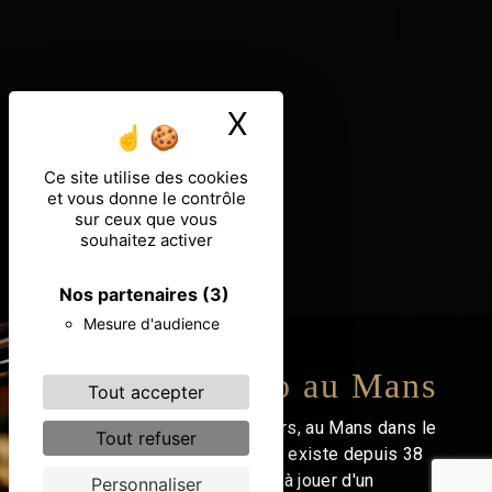
X
Masquer le ban
Ce site utilise des cookies
et vous donne le contrôle
sur ceux que vous
souhaitez activer
Nos partenaires
(3)
Mesure d'audience
Cours de piano au Mans
Tout accepter
Bienvenue à l'École de claviers, au Mans dans le
Tout refuser
département de la Sarthe, qui existe depuis 38
ans. Vous désirez apprendre à jouer d'un
Personnaliser