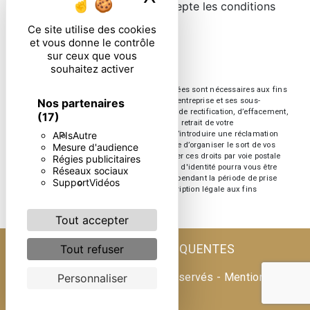
En cochant cette case, j'accepte les conditions
particulières ci-dessous **
Ce site utilise des cookies
et vous donne le contrôle
sur ceux que vous
ENVOYER
souhaitez activer
** Les données personnelles communiquées sont nécessaires aux fins
Nos partenaires
de vous contacter. Elles sont destinées à l'entreprise et ses sous-
traitants. Vous disposez de droits d’accès, de rectification, d’effacement,
(17)
de portabilité, de limitation, d’opposition, de retrait de votre
APIs
Autre
consentement à tout moment et du droit d’introduire une réclamation
auprès d’une autorité de contrôle, ainsi que d’organiser le sort de vos
Mesure d'audience
données post-mortem. Vous pouvez exercer ces droits par voie postale
Régies publicitaires
ou par courrier électronique. Un justificatif d'identité pourra vous être
Réseaux sociaux
demandé. Nous conservons vos données pendant la période de prise
Support
Vidéos
de contact puis pendant la durée de prescription légale aux fins
probatoire et de gestion des contentieux.
Tout accepter
RECHERCHES FRÉQUENTES
Tout refuser
©
Vistalid
- 2026 - Tous droits réservés -
Mentions
Personnaliser
légales