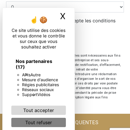
X
Masquer le ban
En cochant cette case, j'accepte les conditions
particulières ci-dessous **
Ce site utilise des cookies
et vous donne le contrôle
sur ceux que vous
ENVOYER
souhaitez activer
** Les données personnelles communiquées sont nécessaires aux fins
Nos partenaires
de vous contacter. Elles sont destinées à l'entreprise et ses sous-
traitants. Vous disposez de droits d’accès, de rectification, d’effacement,
(17)
de portabilité, de limitation, d’opposition, de retrait de votre
APIs
Autre
consentement à tout moment et du droit d’introduire une réclamation
auprès d’une autorité de contrôle, ainsi que d’organiser le sort de vos
Mesure d'audience
données post-mortem. Vous pouvez exercer ces droits par voie postale
Régies publicitaires
ou par courrier électronique. Un justificatif d'identité pourra vous être
Réseaux sociaux
demandé. Nous conservons vos données pendant la période de prise
Support
Vidéos
de contact puis pendant la durée de prescription légale aux fins
probatoire et de gestion des contentieux.
Tout accepter
RECHERCHES FRÉQUENTES
Tout refuser