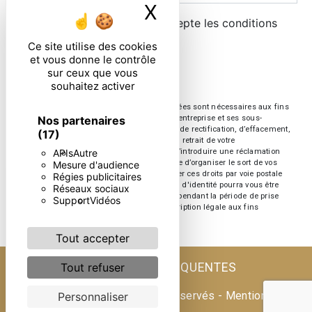
X
Masquer le ban
En cochant cette case, j'accepte les conditions
particulières ci-dessous **
Ce site utilise des cookies
et vous donne le contrôle
sur ceux que vous
ENVOYER
souhaitez activer
** Les données personnelles communiquées sont nécessaires aux fins
Nos partenaires
de vous contacter. Elles sont destinées à l'entreprise et ses sous-
traitants. Vous disposez de droits d’accès, de rectification, d’effacement,
(17)
de portabilité, de limitation, d’opposition, de retrait de votre
APIs
Autre
consentement à tout moment et du droit d’introduire une réclamation
auprès d’une autorité de contrôle, ainsi que d’organiser le sort de vos
Mesure d'audience
données post-mortem. Vous pouvez exercer ces droits par voie postale
Régies publicitaires
ou par courrier électronique. Un justificatif d'identité pourra vous être
Réseaux sociaux
demandé. Nous conservons vos données pendant la période de prise
Support
Vidéos
de contact puis pendant la durée de prescription légale aux fins
probatoire et de gestion des contentieux.
Tout accepter
RECHERCHES FRÉQUENTES
Tout refuser
©
Vistalid
- 2026 - Tous droits réservés -
Mentions
Personnaliser