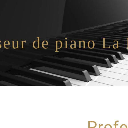
seur de piano La
Prof