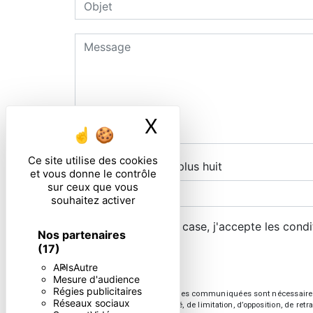
X
Masquer le ban
Ce site utilise des cookies
Combien font sept plus huit
et vous donne le contrôle
sur ceux que vous
souhaitez activer
En cochant cette case, j'accepte les condi
Nos partenaires
(17)
APIs
Autre
Mesure d'audience
Régies publicitaires
** Les données personnelles communiquées sont nécessaires aux 
Réseaux sociaux
d’effacement, de portabilité, de limitation, d’opposition, de re