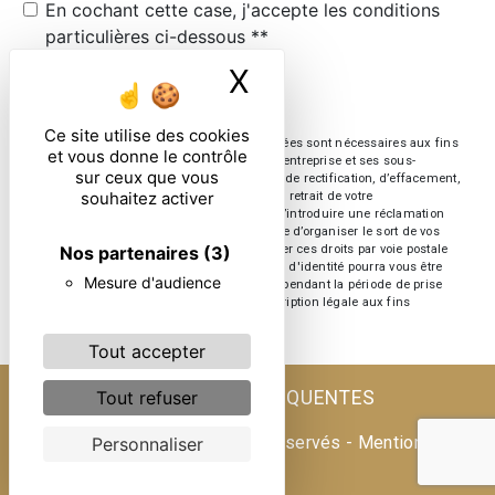
En cochant cette case, j'accepte les conditions
particulières ci-dessous **
X
Masquer le ban
ENVOYER
Ce site utilise des cookies
** Les données personnelles communiquées sont nécessaires aux fins
et vous donne le contrôle
de vous contacter. Elles sont destinées à l'entreprise et ses sous-
sur ceux que vous
traitants. Vous disposez de droits d’accès, de rectification, d’effacement,
souhaitez activer
de portabilité, de limitation, d’opposition, de retrait de votre
consentement à tout moment et du droit d’introduire une réclamation
auprès d’une autorité de contrôle, ainsi que d’organiser le sort de vos
Nos partenaires
(3)
données post-mortem. Vous pouvez exercer ces droits par voie postale
ou par courrier électronique. Un justificatif d'identité pourra vous être
Mesure d'audience
demandé. Nous conservons vos données pendant la période de prise
de contact puis pendant la durée de prescription légale aux fins
probatoire et de gestion des contentieux.
Tout accepter
RECHERCHES FRÉQUENTES
Tout refuser
©
Vistalid
- 2026 - Tous droits réservés -
Mentions
Personnaliser
légales