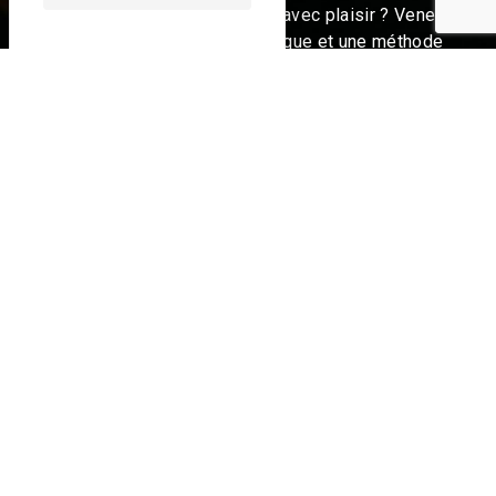
instrument de façon ludique, avec plaisir ? Venez
découvrir mon école de musique et une méthode
d'apprentissage rapide et personnalisée.
Thierry Azéma, passionné de musique, vous
propose des cours de piano, orgue et
synthé. Vous étudiez le jazz, le classique et les
standards de variété ? Improvisation et
arrangement.
Venez vous entraîner seul ou à plusieurs : cours
particuliers et cours collectifs (4 personnes
maximum) pour apprendre à jouer des
instruments et profiter d'une structure moderne.