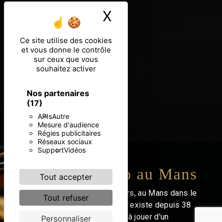
X
Masquer le ban
Ce site utilise des cookies
et vous donne le contrôle
sur ceux que vous
souhaitez activer
Nos partenaires
(17)
APIs
Autre
Mesure d'audience
Régies publicitaires
Réseaux sociaux
Support
Vidéos
Cours de piano au Mans
Tout accepter
Bienvenue à l'École de claviers, au Mans dans le
Tout refuser
département de la Sarthe, qui existe depuis 38
ans. Vous désirez apprendre à jouer d'un
Personnaliser