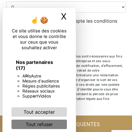
X
Masquer le ban
En cochant cette case, j'accepte les conditions
particulières ci-dessous **
Ce site utilise des cookies
et vous donne le contrôle
sur ceux que vous
ENVOYER
souhaitez activer
** Les données personnelles communiquées sont nécessaires aux fins
Nos partenaires
de vous contacter. Elles sont destinées à l'entreprise et ses sous-
traitants. Vous disposez de droits d’accès, de rectification, d’effacement,
(17)
de portabilité, de limitation, d’opposition, de retrait de votre
APIs
Autre
consentement à tout moment et du droit d’introduire une réclamation
auprès d’une autorité de contrôle, ainsi que d’organiser le sort de vos
Mesure d'audience
données post-mortem. Vous pouvez exercer ces droits par voie postale
Régies publicitaires
ou par courrier électronique. Un justificatif d'identité pourra vous être
Réseaux sociaux
demandé. Nous conservons vos données pendant la période de prise
Support
Vidéos
de contact puis pendant la durée de prescription légale aux fins
probatoire et de gestion des contentieux.
Tout accepter
RECHERCHES FRÉQUENTES
Tout refuser