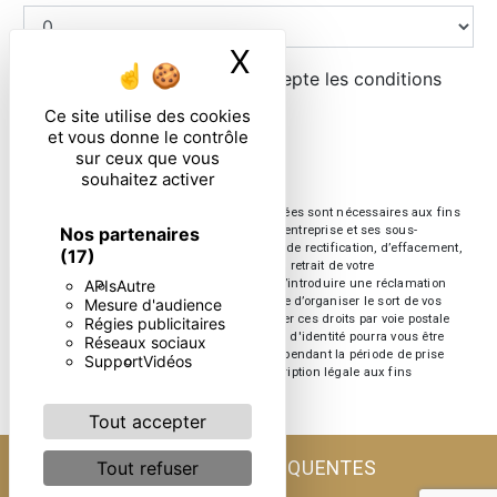
X
Masquer le ban
En cochant cette case, j'accepte les conditions
particulières ci-dessous **
Ce site utilise des cookies
et vous donne le contrôle
sur ceux que vous
ENVOYER
souhaitez activer
** Les données personnelles communiquées sont nécessaires aux fins
Nos partenaires
de vous contacter. Elles sont destinées à l'entreprise et ses sous-
traitants. Vous disposez de droits d’accès, de rectification, d’effacement,
(17)
de portabilité, de limitation, d’opposition, de retrait de votre
APIs
Autre
consentement à tout moment et du droit d’introduire une réclamation
auprès d’une autorité de contrôle, ainsi que d’organiser le sort de vos
Mesure d'audience
données post-mortem. Vous pouvez exercer ces droits par voie postale
Régies publicitaires
ou par courrier électronique. Un justificatif d'identité pourra vous être
Réseaux sociaux
demandé. Nous conservons vos données pendant la période de prise
Support
Vidéos
de contact puis pendant la durée de prescription légale aux fins
probatoire et de gestion des contentieux.
Tout accepter
RECHERCHES FRÉQUENTES
Tout refuser