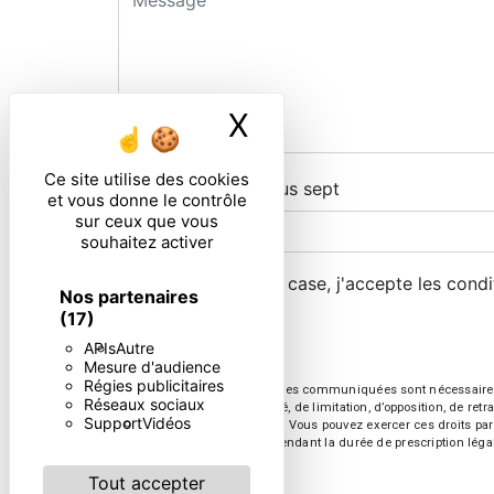
X
Masquer le ban
Ce site utilise des cookies
Combien font un plus sept
et vous donne le contrôle
sur ceux que vous
souhaitez activer
En cochant cette case, j'accepte les condi
Nos partenaires
(17)
APIs
Autre
Mesure d'audience
Régies publicitaires
** Les données personnelles communiquées sont nécessaires aux 
Réseaux sociaux
d’effacement, de portabilité, de limitation, d’opposition, de re
Support
Vidéos
vos données post-mortem. Vous pouvez exercer ces droits par v
de prise de contact puis pendant la durée de prescription léga
Tout accepter