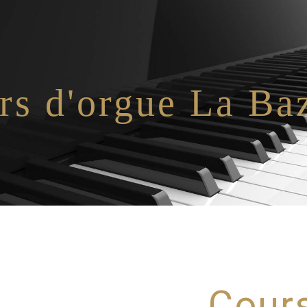
rs d'orgue La Ba
Cours