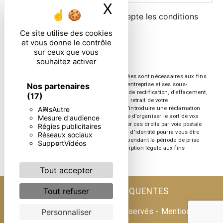
X
Masquer le ban
En cochant cette case, j'accepte les conditions
particulières ci-dessous **
Ce site utilise des cookies
et vous donne le contrôle
sur ceux que vous
ENVOYER
souhaitez activer
** Les données personnelles communiquées sont nécessaires aux fins
Nos partenaires
de vous contacter. Elles sont destinées à l'entreprise et ses sous-
traitants. Vous disposez de droits d’accès, de rectification, d’effacement,
(17)
de portabilité, de limitation, d’opposition, de retrait de votre
APIs
Autre
consentement à tout moment et du droit d’introduire une réclamation
auprès d’une autorité de contrôle, ainsi que d’organiser le sort de vos
Mesure d'audience
données post-mortem. Vous pouvez exercer ces droits par voie postale
Régies publicitaires
ou par courrier électronique. Un justificatif d'identité pourra vous être
Réseaux sociaux
demandé. Nous conservons vos données pendant la période de prise
Support
Vidéos
de contact puis pendant la durée de prescription légale aux fins
probatoire et de gestion des contentieux.
Tout accepter
RECHERCHES FRÉQUENTES
Tout refuser
©
Vistalid
- 2026 - Tous droits réservés -
Mentions
Personnaliser