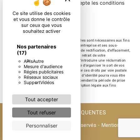
En cochant cette case, j'accepte les conditions
particulières ci-dessous **
Ce site utilise des cookies
et vous donne le contrôle
sur ceux que vous
ENVOYER
souhaitez activer
** Les données personnelles communiquées sont nécessaires aux fins
Nos partenaires
de vous contacter. Elles sont destinées à l'entreprise et ses sous-
traitants. Vous disposez de droits d’accès, de rectification, d’effacement,
(17)
de portabilité, de limitation, d’opposition, de retrait de votre
APIs
Autre
consentement à tout moment et du droit d’introduire une réclamation
auprès d’une autorité de contrôle, ainsi que d’organiser le sort de vos
Mesure d'audience
données post-mortem. Vous pouvez exercer ces droits par voie postale
Régies publicitaires
ou par courrier électronique. Un justificatif d'identité pourra vous être
Réseaux sociaux
demandé. Nous conservons vos données pendant la période de prise
Support
Vidéos
de contact puis pendant la durée de prescription légale aux fins
probatoire et de gestion des contentieux.
Tout accepter
RECHERCHES FRÉQUENTES
Tout refuser
©
Vistalid
- 2026 - Tous droits réservés -
Mentions
Personnaliser
légales