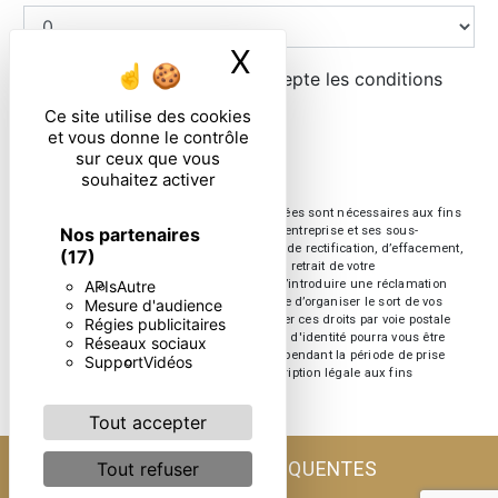
X
Masquer le ban
En cochant cette case, j'accepte les conditions
particulières ci-dessous **
Ce site utilise des cookies
et vous donne le contrôle
sur ceux que vous
ENVOYER
souhaitez activer
** Les données personnelles communiquées sont nécessaires aux fins
Nos partenaires
de vous contacter. Elles sont destinées à l'entreprise et ses sous-
traitants. Vous disposez de droits d’accès, de rectification, d’effacement,
(17)
de portabilité, de limitation, d’opposition, de retrait de votre
APIs
Autre
consentement à tout moment et du droit d’introduire une réclamation
auprès d’une autorité de contrôle, ainsi que d’organiser le sort de vos
Mesure d'audience
données post-mortem. Vous pouvez exercer ces droits par voie postale
Régies publicitaires
ou par courrier électronique. Un justificatif d'identité pourra vous être
Réseaux sociaux
demandé. Nous conservons vos données pendant la période de prise
Support
Vidéos
de contact puis pendant la durée de prescription légale aux fins
probatoire et de gestion des contentieux.
Tout accepter
RECHERCHES FRÉQUENTES
Tout refuser